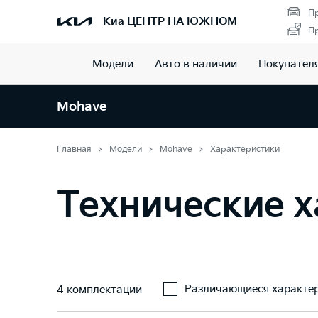
Пр
Киа ЦЕНТР НА ЮЖНОМ
Пр
Модели
Авто в наличии
Покупател
Mohave
Главная
Модели
Mohave
Характеристики
Технические х
Различающиеся характе
4 комплектации