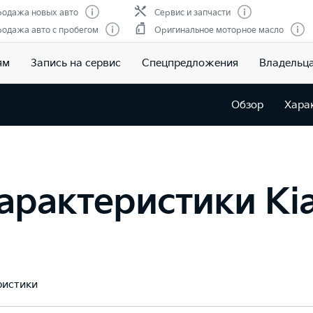
одажа новых авто
Сервис и запчасти
одажа авто с пробегом
Оригинальное моторное масло
ям
Запись на сервис
Спецпредложения
Владельц
Обзор
Хара
арактеристики Ki
ристики