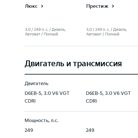
Люкс
Престиж
3.0 / 249 л. c. / Дизель,
3.0 / 249 л. c. / Дизель,
Автомат / Полный
Автомат / Полный
Двигатель и трансмиссия
Двигатель
D6EB-5, 3.0 V6 VGT
D6EB-5, 3.0 V6 VGT
CDRi
CDRi
Мощность, л.с.
249
249