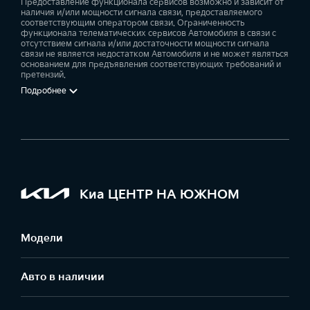
Предоставление функционала сервисов возможно и зависит от
салон с кожанными сидениями и даже
наличия и/или мощности сигнала связи, предоставляемого
вентиляцией.
соответствующим оператором связи. Ограниченность
функционала телематических сервисов Автомобиля в связи с
отсутствием сигнала и/или достаточности мощности сигнала
Такие системы как кругового обзора, круиз
связи не является недостатком Автомобиля и не может являться
основанием для предъявления соответствующих требований и
контроль, предотвращения столкновения,
претензий.
удержания в полосе движения делают Kia Mohave
Подробнее
непревзойденным в своем классе.
Цены на Kia Mohave у официального
дилера
Привлекательные цены на
Kia Mohave в Тольятти
только у официального дилера Киа Центр на
Киа ЦЕНТР НА ЮЖНОМ
Южном шоссе. Записывайтесь на тест-драйв, во
время которого мы расскажем как быстро и
Модели
наиболее выгодно приобрести этот внедорожник,
который будет служить вам верой и правдой много
Авто в наличии
лет.