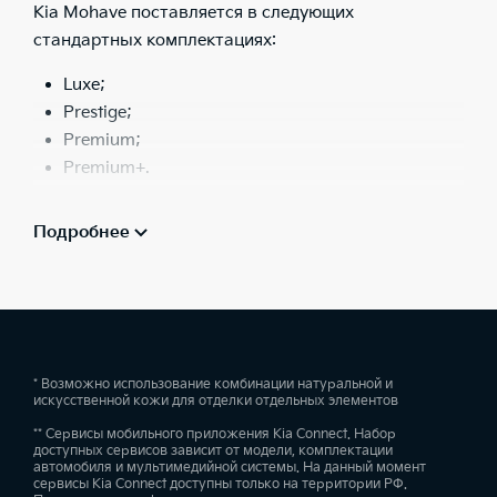
Kia Mohave поставляется в следующих
стандартных комплектациях:
Luxe;
Prestige;
Premium;
Premium+.
Все комплектации внедорожника Kia Mohave
Подробнее
агрегируются экономичным дизельным двигателем,
мощность которого в 249 лошадиных сил не
вызывает сомнения. Для передачи крутящего
момента на все четыре колеса предоставлена
безальтернативная восьмиступенчатая
автоматическая коробка передач.
* Возможно использование комбинации натуральной и
искусственной кожи для отделки отдельных элементов
Kia Mohave имеет светодиодную переднюю и
** Сервисы мобильного приложения Kia Connect. Набор
заднюю оптику, большие легкосплавные диски до
доступных сервисов зависит от модели, комплектации
автомобиля и мультимедийной системы. На данный момент
20 дюймов, люк с электроприводом, 7-ми местный
сервисы Kia Connect доступны только на территории РФ.