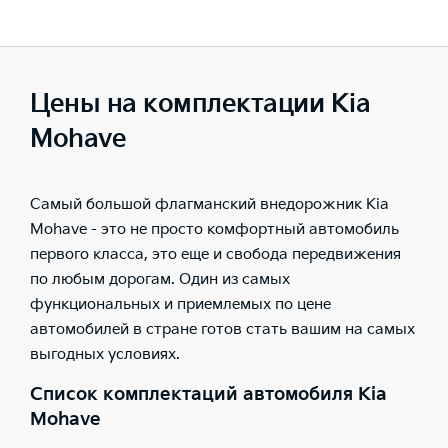
—
—
Предупреждение о начале движения впередиидущего
Управление положением переднего пассажирского сиденья со
автомобиля (LVDA)
второго ряда
Цены на комплектации Kia
—
Mohave
Розетка 220В для пассажиров второго ряда
Ассистент управления дальним светом (HBA)
—
Самый большой флагманский внедорожник Kia
Mohave - это не просто комфортный автомобиль
первого класса, это еще и свобода передвижения
по любым дорогам. Один из самых
функциональных и приемлемых по цене
автомобилей в стране готов стать вашим на самых
выгодных условиях.
Список комплектаций автомобиля Kia
Mohave