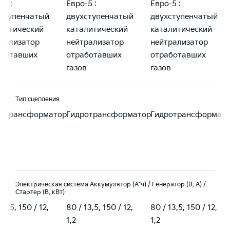
-5 :
Eвро-5 :
Eвро-5 :
ступенчатый
двухступенчатый
двухступенчатый
литический
каталитический
каталитический
рализатор
нейтрализатор
нейтрализатор
аботавших
отработавших
отработавших
в
газов
газов
Тип сцепления
ротрансформатор
Гидротрансформатор
Гидротрансформат
Электрическая система Аккумулятор (А*ч) / Генератор (В, А) /
Стартер (В, кВт)
13,5, 150 / 12,
80 / 13,5, 150 / 12,
80 / 13,5, 150 / 12,
1,2
1,2