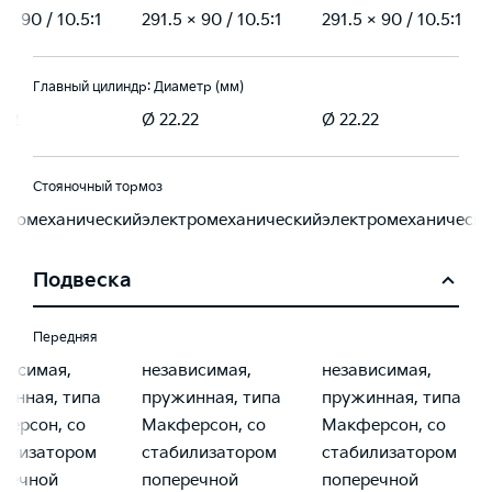
 × 90 / 10.5:1
291.5 × 90 / 10.5:1
291.5 × 90 / 10.5:1
Главный цилиндр: Диаметр (мм)
.22
Ø 22.22
Ø 22.22
Стояночный тормоз
тромеханический
электромеханический
электромеханическ
Подвеска
Передняя
висимая,
независимая,
независимая,
инная, типа
пружинная, типа
пружинная, типа
ерсон, со
Макферсон, со
Макферсон, со
билизатором
стабилизатором
стабилизатором
еречной
поперечной
поперечной