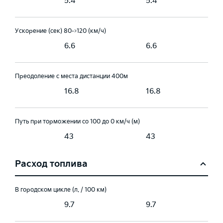
5.4
5.4
Ускорение (сек) 80->120 (км/ч)
6.6
6.6
Преодоление с места дистанции 400м
16.8
16.8
Путь при торможении со 100 до 0 км/ч (м)
43
43
Расход топлива
В городском цикле (л. / 100 км)
9.7
9.7