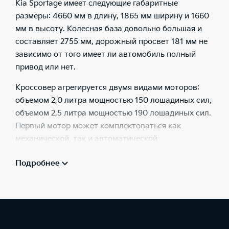
Kia Sportage имеет следующие габаритные
размеры: 4660 мм в длину, 1865 мм ширину и 1660
мм в высоту. Колесная база довольно большая и
составляет 2755 мм, дорожный просвет 181 мм не
зависимо от того имеет ли автомобиль полный
привод или нет.
Кроссовер агрегируется двумя видами моторов:
объемом 2,0 литра мощностью 150 лошадиных сил,
объемом 2,5 литра мощностью 190 лошадиных сил.
Первый мотор может комплектоваться как
механической, так и автоматической
шестиступенчатыми коробками передач, а вот
Подробнее
более мощный идет только с восьмиступенчатой
автоматической КПП.
Объем багажного отделения составляет 586
литров, при сложенных спинках второго ряда
полезное пространство возрастает до 1872 литра.