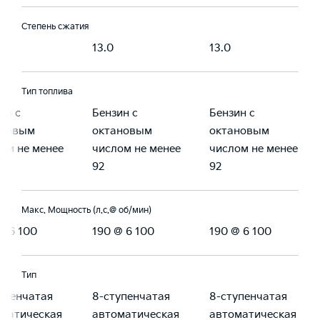
Степень сжатия
13.0
13.0
Тип топлива
ин с
Бензин с
Бензин с
ановым
октановым
октановым
ом не менее
числом не менее
числом не менее
92
92
Макс. Мощность (л.с.@ об/мин)
@ 6 100
190 @ 6 100
190 @ 6 100
Тип
упенчатая
8-ступенчатая
8-ступенчатая
матическая
автоматическая
автоматическая