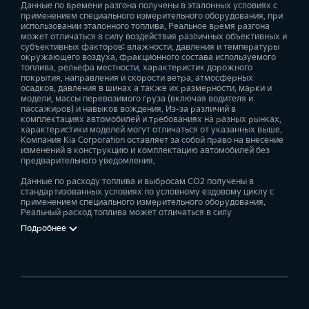
Данные по времени разгона получены в эталонных условиях с
применением специального измерительного оборудования, при
Расход бензина у Kia Sportage варьируется в
использовании эталонного топлива. Реальное время разгона
зависимости от комплектации от 7,6 до 8,2 литра.
может отличаться в силу воздействия различных объективных и
субъективных факторов: влажности, давления и температуры
окружающего воздуха, фракционного состава используемого
топлива, рельефа местности, характеристик дорожного
покрытия, направления и скорости ветра, атмосферных
осадков, давления в шинах а также их размерности, марки и
модели, массы перевозимого груза (включая водителя и
пассажиров) и навыков вождения. Из-за различий в
комплектациях автомобилей и требованиях на разных рынках,
характеристики моделей могут отличаться от указанных выше.
Компания Kia Corporation оставляет за собой право на внесение
изменений в конструкцию и комплектацию автомобилей без
предварительного уведомления.
Данные по расходу топлива и выбросам CO2 получены в
стандартизованных условиях по условному ездовому циклу с
применением специального измерительного оборудования.
Реальный расход топлива может отличаться в силу
Подробнее