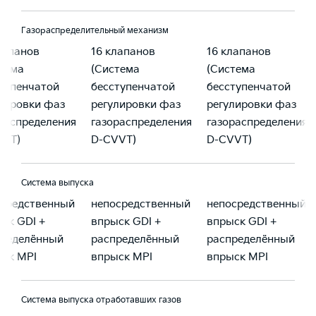
Газораспределительный механизм
лапанов
16 клапанов
16 клапанов
тема
(Система
(Система
тупенчатой
бесступенчатой
бесступенчатой
лировки фаз
регулировки фаз
регулировки фаз
распределения
газораспределения
газораспределения
VVT)
D-CVVT)
D-CVVT)
Система выпуска
осредственный
непосредственный
непосредственный
ск GDI +
впрыск GDI +
впрыск GDI +
пределённый
распределённый
распределённый
ск MPI
впрыск MPI
впрыск MPI
Система выпуска отработавших газов