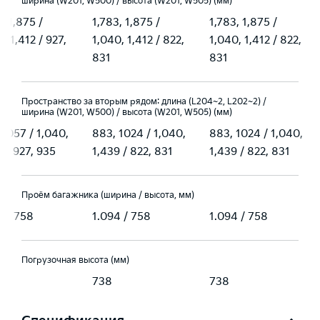
ширина (W201, W500) / высота (W201, W505) (мм)
, 1,875 /
1,783, 1,875 /
1,783, 1,875 /
, 1,412 / 927,
1,040, 1,412 / 822,
1,040, 1,412 / 822,
831
831
Пространство за вторым рядом: длина (L204~2, L202~2) /
ширина (W201, W500) / высота (W201, W505) (мм)
 1057 / 1,040,
883, 1024 / 1,040,
883, 1024 / 1,040,
9 / 927, 935
1,439 / 822, 831
1,439 / 822, 831
Проём багажника (ширина / высота, мм)
4 / 758
1.094 / 758
1.094 / 758
Погрузочная высота (мм)
738
738