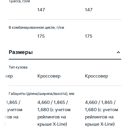
Трасса, г/км
147
147
В комбинированном цикле, г/км
175
175
Размеры
Тип кузова
ссовер
Кроссовер
Кроссовер
Габариты (длина/ширина/высота), мм
 / 1,865 /
4,660 / 1,865 /
4,660 / 1,865 /
5 (с учетом
1,680 (с учетом
1,680 (с учетом
ингов на
рейлингов на
рейлингов на
ше)
крыше X-Line)
крыше X-Line)