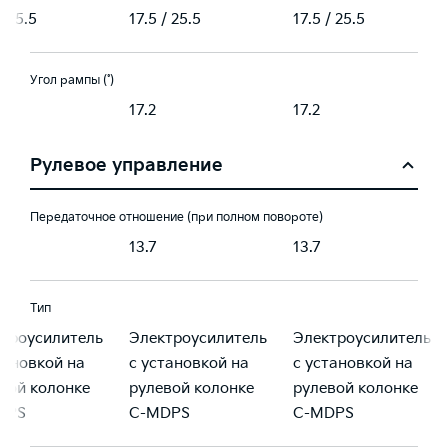
/ 25.5
17.5 / 25.5
17.5 / 25.5
Угол рампы (˚)
17.2
17.2
Рулевое управление
Передаточное отношение (при полном повороте)
13.7
13.7
Тип
троусилитель
Электроусилитель
Электроусилитель
тановкой на
с установкой на
с установкой на
вой колонке
рулевой колонке
рулевой колонке
DPS
С-MDPS
С-MDPS