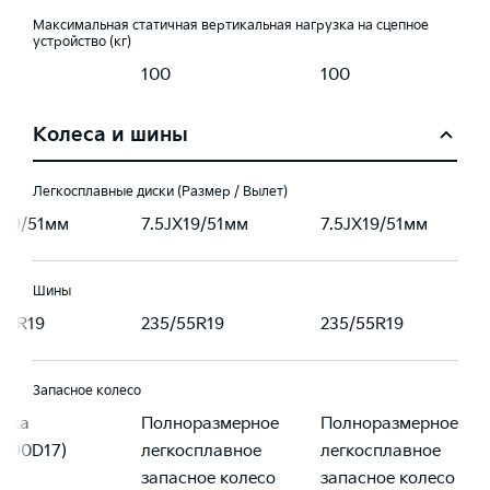
Максимальная статичная вертикальная нагрузка на сцепное
устройство (кг)
100
100
Колеса и шины
Легкосплавные диски (Размер / Вылет)
X19/51мм
7.5JX19/51мм
7.5JX19/51мм
Шины
55R19
235/55R19
235/55R19
Запасное колесо
атка
Полноразмерное
Полноразмерное
5/90D17)
легкосплавное
легкосплавное
запасное колесо
запасное колесо