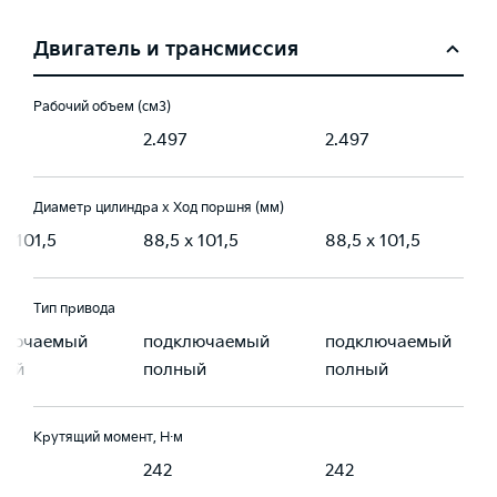
Двигатель и трансмиссия
Рабочий объем (см3)
7
2.497
2.497
Диаметр цилиндра х Ход поршня (мм)
 x 101,5
88,5 x 101,5
88,5 x 101,5
Тип привода
ключаемый
подключаемый
подключаемый
ный
полный
полный
Крутящий момент, Н·м
242
242