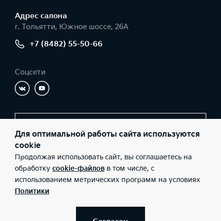
Адрес салонa
г. Тольятти, Южное шоссе, 26А
+7 (8482) 55-50-66
Соцсети
Заказать звонок
Для оптимальной работы сайта используются
cookie
Продолжая использовать сайт, вы соглашаетесь на
© 2026 Юридические лица ООО «Имола» (Фактический адрес: г.
обработку
cookie-файлов
в том числе, с
Тольятти, Южное шоссе, 26А; Телефон: +7 (8482) 55-50-66; ИНН:
использованием метрических программ на условиях
6321067760; ОГРН: 1036301017280), ООО «Киа Россия и СНГ»
(Фактический адрес: г.Москва, Валовая 26; Телефон: 8 800 301
Политики
08 80; ИНН: 7728674093; ОГРН: 5087746291760) ведут
деятельность на территории РФ в соответствии с
законодательством РФ. Реализуемые товары доступны к
получению на территории РФ. Информация о соответствующих