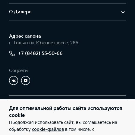
О Дилере
Адрес салонa
г. Тольятти, Южное шоссе, 26А
+7 (8482) 55-50-66
Соцсети
Заказать звонок
Для оптимальной работы сайта используются
cookie
Продолжая использовать сайт, вы соглашаетесь на
© 2026 Юридические лица ООО «Имола» (Фактический адрес: г.
обработку
cookie-файлов
в том числе, с
Тольятти, Южное шоссе, 26А; Телефон: +7 (8482) 55-50-66; ИНН: