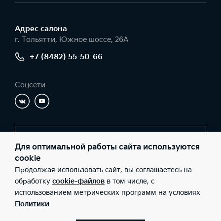
Адрес салонa
г. Тольятти, Южное шоссе, 26А
+7 (8482) 55-50-66
Соцсети
Заказать звонок
Для оптимальной работы сайта используются
cookie
Продолжая использовать сайт, вы соглашаетесь на
© 2026 Юридические лица ООО «Имола» (Фактический адрес: г.
обработку
cookie-файлов
в том числе, с
Тольятти, Южное шоссе, 26А; Телефон: +7 (8482) 55-50-66; ИНН:
использованием метрических программ на условиях
6321067760; ОГРН: 1036301017280), ООО «Киа Россия и СНГ»
(Фактический адрес: г.Москва, Валовая 26; Телефон: 8 800 301
Политики
08 80; ИНН: 7728674093; ОГРН: 5087746291760) ведут
деятельность на территории РФ в соответствии с