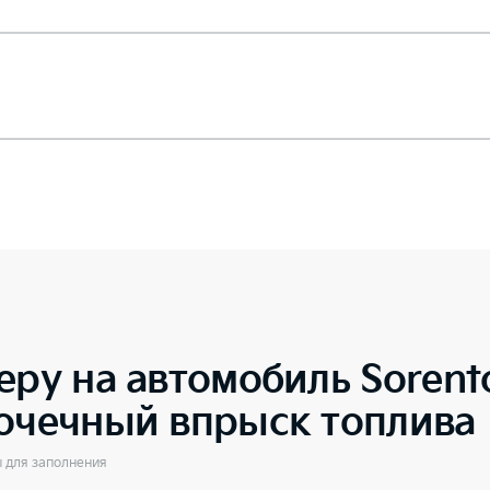
еру на автомобиль
Soren
точечный впрыск топлива
ы для заполнения