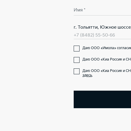
Имя *
г. Тольятти, Южное шоссе
+7 (8482) 55-50-66
Даю ООО «Имола» согласие 
Даю ООО «Киа Россия и СНГ
Даю ООО «Киа Россия и СН
здесь
.