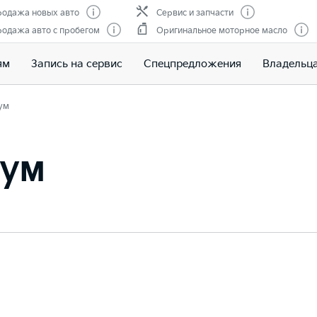
одажа новых авто
Сервис и запчасти
одажа авто с пробегом
Оригинальное моторное масло
ям
Запись на сервис
Спецпредложения
Владельц
ум
иум