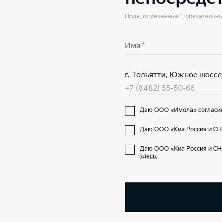
Поля, отмеченные *, обязательн
Имя *
г. Тольятти, Южное шоссе
+7 (8482) 55-50-66
Даю ООО «Имола» согласие 
Даю ООО «Киа Россия и СНГ
Даю ООО «Киа Россия и СН
здесь
.