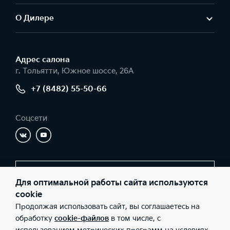
О Дилере
Адрес салонa
г. Тольятти, Южное шоссе, 26А
+7 (8482) 55-50-66
Соцсети
Заказать звонок
Для оптимальной работы сайта используются
cookie
Продолжая использовать сайт, вы соглашаетесь на
© 2026 Юридические лица ООО «Имола» (Фактический адрес: г.
обработку
cookie-файлов
в том числе, с
Тольятти, Южное шоссе, 26А; Телефон: +7 (8482) 55-50-66; ИНН: