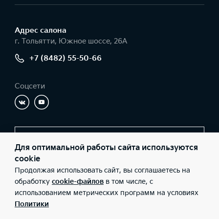
Адрес салонa
г. Тольятти, Южное шоссе, 26А
+7 (8482) 55-50-66
Соцсети
Заказать звонок
Для оптимальной работы сайта используются
cookie
Продолжая использовать сайт, вы соглашаетесь на
© 2026 Юридические лица ООО «Имола» (Фактический адрес: г.
обработку
cookie-файлов
в том числе, с
Тольятти, Южное шоссе, 26А; Телефон: +7 (8482) 55-50-66; ИНН:
использованием метрических программ на условиях
6321067760; ОГРН: 1036301017280), ООО «Киа Россия и СНГ»
(Фактический адрес: г.Москва, Валовая 26; Телефон: 8 800 301
Политики
08 80; ИНН: 7728674093; ОГРН: 5087746291760) ведут
деятельность на территории РФ в соответствии с