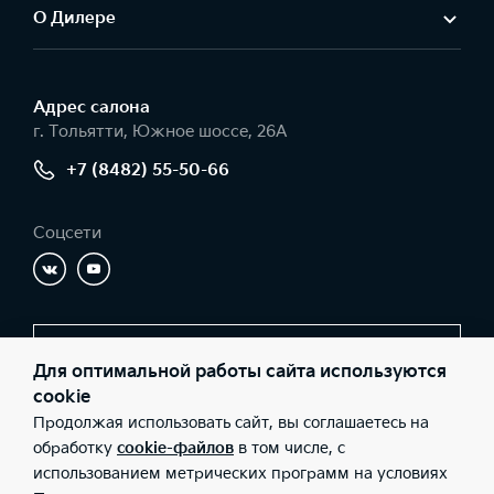
О Дилере
Адрес салонa
г. Тольятти, Южное шоссе, 26А
+7 (8482) 55-50-66
Соцсети
Заказать звонок
Для оптимальной работы сайта используются
cookie
Продолжая использовать сайт, вы соглашаетесь на
© 2026 Юридические лица ООО «Имола» (Фактический адрес: г.
обработку
cookie-файлов
в том числе, с
Тольятти, Южное шоссе, 26А; Телефон: +7 (8482) 55-50-66; ИНН:
использованием метрических программ на условиях
6321067760; ОГРН: 1036301017280), ООО «Киа Россия и СНГ»
(Фактический адрес: г.Москва, Валовая 26; Телефон: 8 800 301