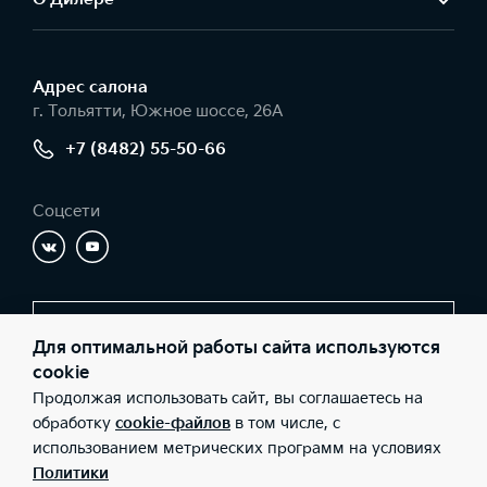
Адрес салонa
г. Тольятти, Южное шоссе, 26А
+7 (8482) 55-50-66
Соцсети
Заказать звонок
Для оптимальной работы сайта используются
cookie
Продолжая использовать сайт, вы соглашаетесь на
© 2026 Юридические лица ООО «Имола» (Фактический адрес: г.
обработку
cookie-файлов
в том числе, с
Тольятти, Южное шоссе, 26А; Телефон: +7 (8482) 55-50-66; ИНН:
использованием метрических программ на условиях
6321067760; ОГРН: 1036301017280), ООО «Киа Россия и СНГ»
(Фактический адрес: г.Москва, Валовая 26; Телефон: 8 800 301
Политики
08 80; ИНН: 7728674093; ОГРН: 5087746291760) ведут