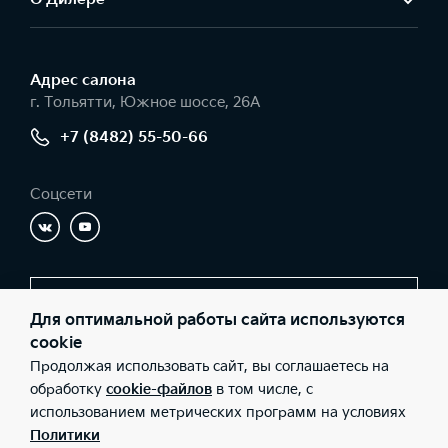
Адрес салонa
г. Тольятти, Южное шоссе, 26А
+7 (8482) 55-50-66
Соцсети
Заказать звонок
Для оптимальной работы сайта используются
cookie
Продолжая использовать сайт, вы соглашаетесь на
© 2026 Юридические лица ООО «Имола» (Фактический адрес: г.
обработку
cookie-файлов
в том числе, с
Тольятти, Южное шоссе, 26А; Телефон: +7 (8482) 55-50-66; ИНН:
использованием метрических программ на условиях
6321067760; ОГРН: 1036301017280), ООО «Киа Россия и СНГ»
(Фактический адрес: г.Москва, Валовая 26; Телефон: 8 800 301
Политики
08 80; ИНН: 7728674093; ОГРН: 5087746291760) ведут