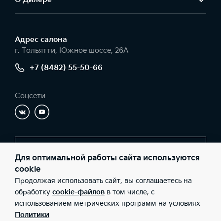
Адрес салонa
г. Тольятти, Южное шоссе, 26А
+7 (8482) 55-50-66
Соцсети
Заказать звонок
Для оптимальной работы сайта используются
cookie
Продолжая использовать сайт, вы соглашаетесь на
© 2026 Юридические лица ООО «Имола» (Фактический адрес: г.
обработку
cookie-файлов
в том числе, с
Тольятти, Южное шоссе, 26А; Телефон: +7 (8482) 55-50-66; ИНН:
использованием метрических программ на условиях
6321067760; ОГРН: 1036301017280), ООО «Киа Россия и СНГ»
(Фактический адрес: г.Москва, Валовая 26; Телефон: 8 800 301
Политики
08 80; ИНН: 7728674093; ОГРН: 5087746291760) ведут