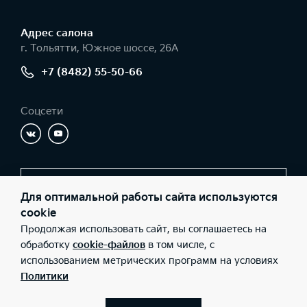
Адрес салонa
г. Тольятти, Южное шоссе, 26А
+7 (8482) 55-50-66
Соцсети
Заказать звонок
Для оптимальной работы сайта используются
cookie
Продолжая использовать сайт, вы соглашаетесь на
© 2026 Юридические лица ООО «Имола» (Фактический адрес: г.
обработку
cookie-файлов
в том числе, с
Тольятти, Южное шоссе, 26А; Телефон: +7 (8482) 55-50-66; ИНН:
использованием метрических программ на условиях
6321067760; ОГРН: 1036301017280), ООО «Киа Россия и СНГ»
(Фактический адрес: г.Москва, Валовая 26; Телефон: 8 800 301
Политики
08 80; ИНН: 7728674093; ОГРН: 5087746291760) ведут
деятельность на территории РФ в соответствии с
законодательством РФ. Реализуемые товары доступны к